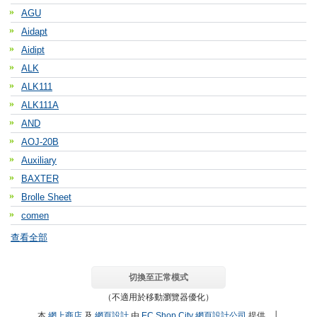
AGU
Aidapt
Aidipt
ALK
ALK111
ALK111A
AND
AOJ-20B
Auxiliary
BAXTER
Brolle Sheet
comen
查看全部
切換至正常模式
（不適用於移動瀏覽器優化）
本
網上商店
及
網頁設計
由
EC Shop City
網頁設計公司
提供。│