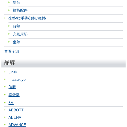
斜台
輪椅配件
坐墊/拉手帶/護托/腰封/
背墊
充氣床墊
坐墊
查看全部
品牌
Linak
matsukiyo
佳膳
喜舒樂
3M
ABBOTT
ABENA
ADVANCE