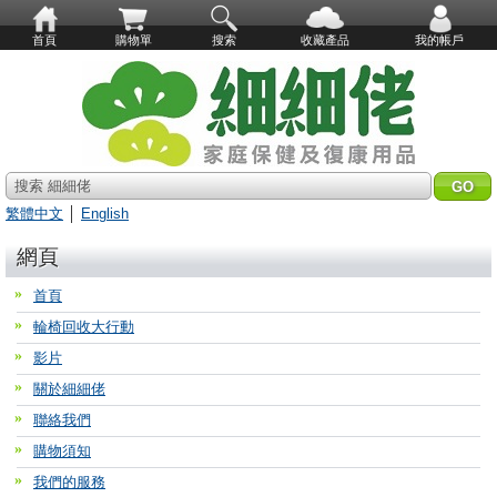
首頁
購物單
搜索
收藏產品
我的帳戶
搜索 細細佬
繁體中文
│
English
網頁
首頁
輪椅回收大行動
影片
關於細細佬
聯絡我們
購物須知
我們的服務