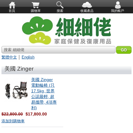
首頁
購物單
搜索
收藏產品
我的帳戶
搜索 細細佬
繁體中文
│
English
美國 Zinger
美國 Zinger
電動輪椅 (只
17.5kg, 世界
公認最輕, 超
易攜帶, 4項專
利)
$22,800.00
$17,800.00
添加到購物車