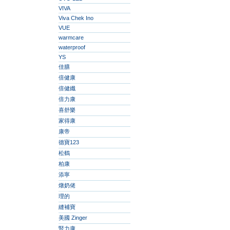
VIVA
Viva Chek Ino
VUE
warmcare
waterproof
YS
佳膳
倍健康
倍健纖
倍力康
喜舒樂
家得康
康帝
德寶123
松鶴
柏康
添寧
燉奶佬
理的
縫補寶
美國 Zinger
腎力康