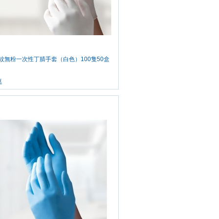
 帶紋無粉一次性丁腈手套（白色）100隻50盒
車