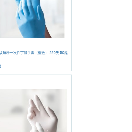
帶紋無粉一次性丁腈手套（藍色） 250隻 50起
車