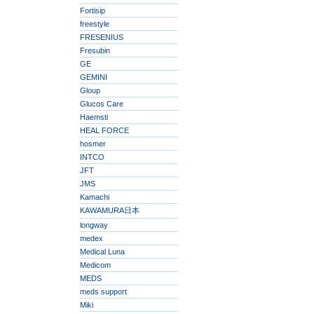
Fortisip
freestyle
FRESENIUS
Fresubin
GE
GEMINI
Gloup
Glucos Care
Haemsti
HEAL FORCE
hosmer
INTCO
JFT
JMS
Kamachi
KAWAMURA日本
longway
medex
Medical Luna
Medicom
MEDS
meds support
Miki