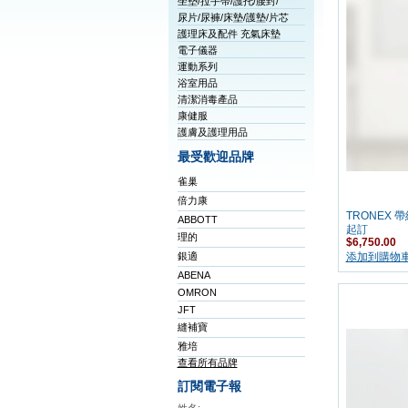
坐墊/拉手帶/護托/腰封/
尿片/尿褲/床墊/護墊/片芯
護理床及配件 充氣床墊
電子儀器
運動系列
浴室用品
清潔消毒產品
康健服
護膚及護理用品
最受歡迎品牌
雀巢
倍力康
TRONEX
ABBOTT
起訂
理的
$6,750.00
銀適
添加到購物
ABENA
OMRON
JFT
縫補寶
雅培
查看所有品牌
訂閱電子報