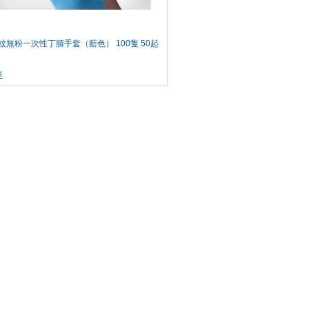
帶紋無粉一次性丁腈手套（藍色） 100隻 50起
車