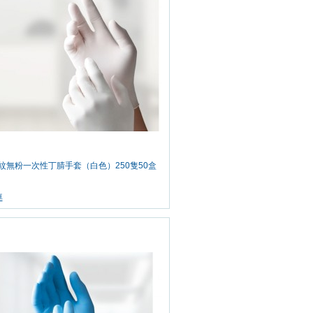
 帶紋無粉一次性丁腈手套（白色）250隻50盒
車