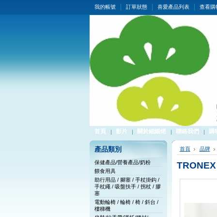
我的帳號
訂單狀態
喜愛產品列表
查看購
首頁
影片
關於細細佬
聯絡我們
購
產品類別
首頁
品牌
保健產品/營養產品/奶粉
TRONEX
餵食用具
助行用品 / 腳塞 / 手杖掛鈎 /
手杖繩 / 吸盤扶手 / 拐杖 / 膠
塞
電動輪椅 / 輪椅 / 椅 / 斜台 /
樓梯機