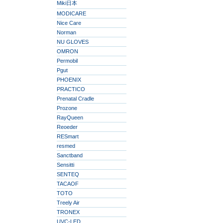
Miki日本
MODICARE
Nice Care
Norman
NU GLOVES
OMRON
Permobil
Pgut
PHOENIX
PRACTICO
Prenatal Cradle
Prozone
RayQueen
Reoeder
RESmart
resmed
Sanctband
Sensitti
SENTEQ
TACAOF
TOTO
Treely Air
TRONEX
UVC-LED