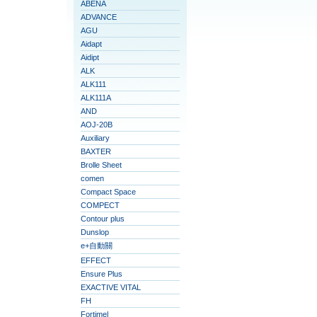
ABENA
ADVANCE
AGU
Aidapt
Aidipt
ALK
ALK111
ALK111A
AND
AOJ-20B
Auxiliary
BAXTER
Brolle Sheet
comen
Compact Space
COMPECT
Contour plus
Dunslop
e+自動關
EFFECT
Ensure Plus
EXACTIVE VITAL
FH
Fortimel