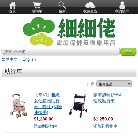
首頁
購物單
搜索
收藏產品
我的帳戶
搜索 細細佬
繁體中文
│
English
助行車
排序:
【幸和】雅緻
豪華超輕折疊4
女仕購物助行
輪式助行車
車 - 粉紅 (闊座
連扶手)
$1,280.00
$1,250.00
添加到購物車
添加到購物車