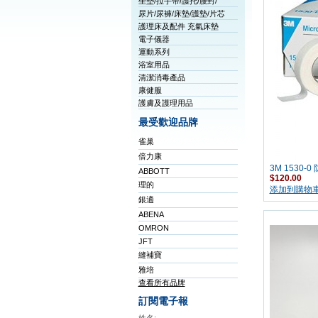
坐墊/拉手帶/護托/腰封/
尿片/尿褲/床墊/護墊/片芯
護理床及配件 充氣床墊
電子儀器
運動系列
浴室用品
清潔消毒產品
康健服
護膚及護理用品
最受歡迎品牌
雀巢
倍力康
3M 1530-
ABBOTT
$120.00
理的
添加到購物
銀適
ABENA
OMRON
JFT
縫補寶
雅培
查看所有品牌
訂閱電子報