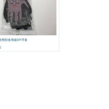
0 耐用型/多用途DIY手套
車