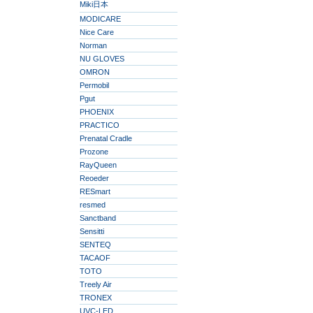
Miki日本
MODICARE
Nice Care
Norman
NU GLOVES
OMRON
Permobil
Pgut
PHOENIX
PRACTICO
Prenatal Cradle
Prozone
RayQueen
Reoeder
RESmart
resmed
Sanctband
Sensitti
SENTEQ
TACAOF
TOTO
Treely Air
TRONEX
UVC-LED