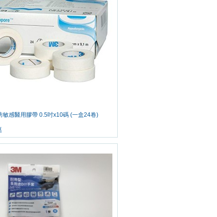
0 防敏感醫用膠帶 0.5吋x10碼 (一盒24卷)
車