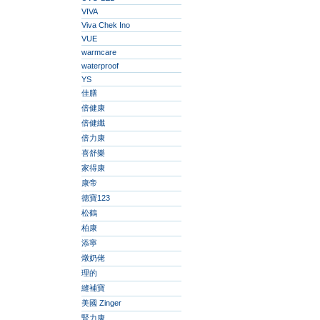
VIVA
Viva Chek Ino
VUE
warmcare
waterproof
YS
佳膳
倍健康
倍健纖
倍力康
喜舒樂
家得康
康帝
德寶123
松鶴
柏康
添寧
燉奶佬
理的
縫補寶
美國 Zinger
腎力康