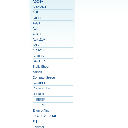
ABENA
ADVANCE
AGU
Aidapt
Aidipt
ALK
ALK111
ALK111A
AND
AOJ-20B
Auxiliary
BAXTER
Brolle Sheet
comen
Compact Space
COMPECT
Contour plus
Dunslop
e+自動關
EFFECT
Ensure Plus
EXACTIVE VITAL
FH
Fortimel