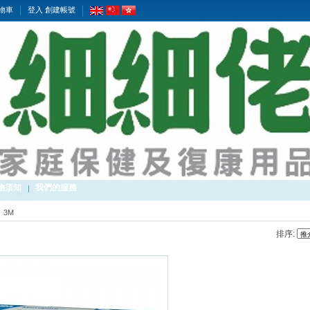
物車
登入
創建帳號
物須知
我們的服務
3M
排序: