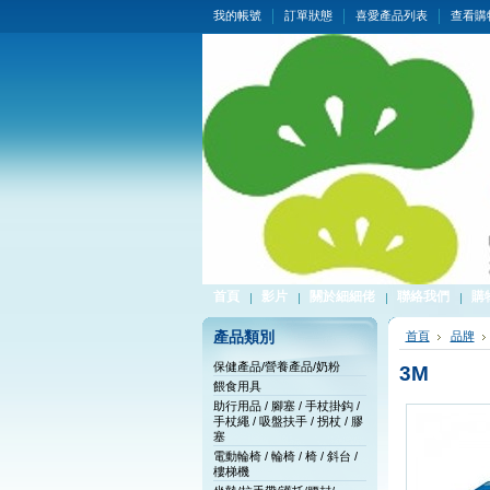
我的帳號
訂單狀態
喜愛產品列表
查看購
首頁
影片
關於細細佬
聯絡我們
購
產品類別
首頁
品牌
保健產品/營養產品/奶粉
3M
餵食用具
助行用品 / 腳塞 / 手杖掛鈎 /
手杖繩 / 吸盤扶手 / 拐杖 / 膠
塞
電動輪椅 / 輪椅 / 椅 / 斜台 /
樓梯機