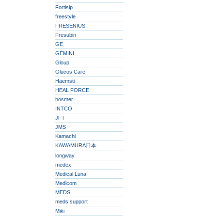
Fortisip
freestyle
FRESENIUS
Fresubin
GE
GEMINI
Gloup
Glucos Care
Haemsti
HEAL FORCE
hosmer
INTCO
JFT
JMS
Kamachi
KAWAMURA日本
longway
medex
Medical Luna
Medicom
MEDS
meds support
Miki