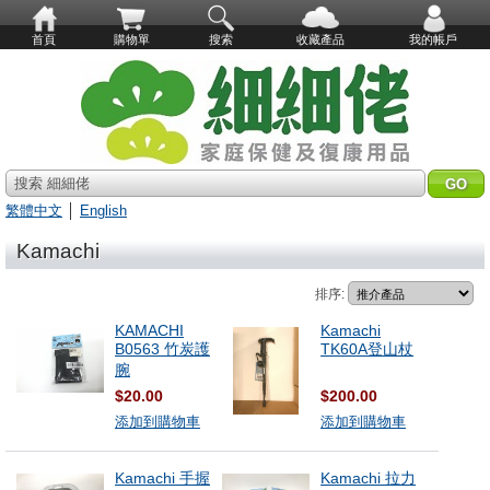
首頁
購物單
搜索
收藏產品
我的帳戶
搜索 細細佬
繁體中文
│
English
Kamachi
排序:
KAMACHI
Kamachi
B0563 竹炭護
TK60A登山杖
腕
$20.00
$200.00
添加到購物車
添加到購物車
Kamachi 手握
Kamachi 拉力