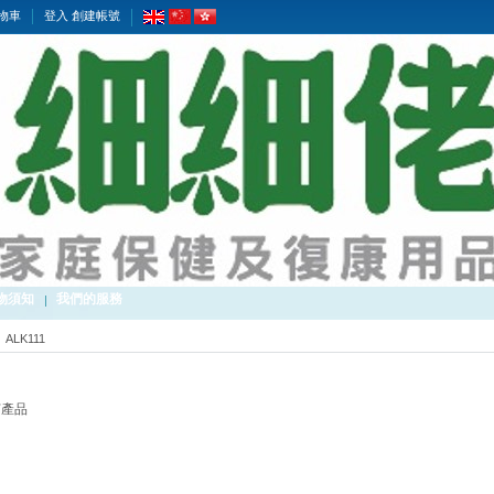
物車
登入
創建帳號
物須知
我們的服務
ALK111
何產品