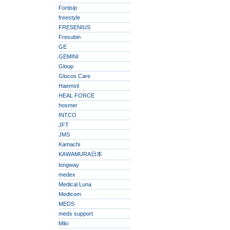
Fortisip
freestyle
FRESENIUS
Fresubin
GE
GEMINI
Gloup
Glucos Care
Haemsti
HEAL FORCE
hosmer
INTCO
JFT
JMS
Kamachi
KAWAMURA日本
longway
medex
Medical Luna
Medicom
MEDS
meds support
Miki