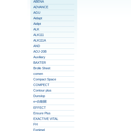
ABENA
ADVANCE
AGU
Aidapt
Aidipt
ALK
ALK111
ALK111A
AND
AOJ-20B
Auxiliary
BAXTER
Brolle Sheet
comen
Compact Space
COMPECT
Contour plus
Dunslop
e+自動關
EFFECT
Ensure Plus
EXACTIVE VITAL
FH
Fortimel