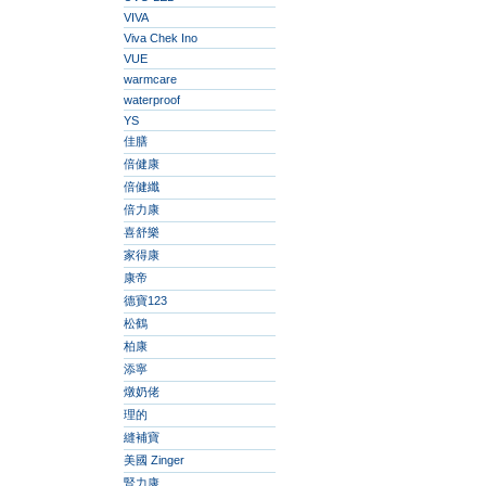
VIVA
Viva Chek Ino
VUE
warmcare
waterproof
YS
佳膳
倍健康
倍健纖
倍力康
喜舒樂
家得康
康帝
德寶123
松鶴
柏康
添寧
燉奶佬
理的
縫補寶
美國 Zinger
腎力康