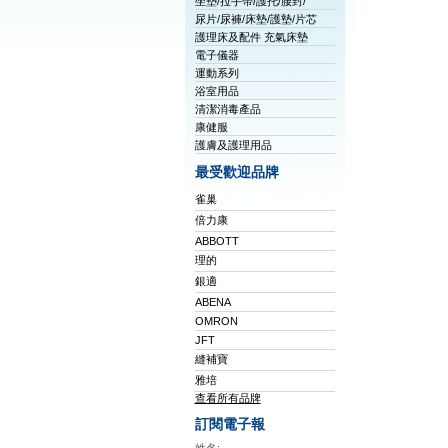
坐墊/拉手帶/護托/腰封/
尿片/尿褲/床墊/護墊/片芯
護理床及配件 充氣床墊
電子儀器
運動系列
浴室用品
清潔消毒產品
康健服
護膚及護理用品
最受歡迎品牌
雀巢
倍力康
ABBOTT
理的
銀適
ABENA
OMRON
JFT
縫補寶
雅培
查看所有品牌
訂閱電子報