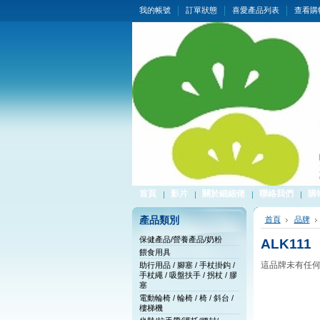
我的帳號
訂單狀態
喜愛產品列表
查看購
首頁
影片
關於細細佬
聯絡我們
購
產品類別
首頁
品牌
保健產品/營養產品/奶粉
ALK111
餵食用具
這品牌未有任
助行用品 / 腳塞 / 手杖掛鈎 /
手杖繩 / 吸盤扶手 / 拐杖 / 膠
塞
電動輪椅 / 輪椅 / 椅 / 斜台 /
樓梯機