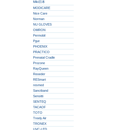
Miki日本
MODICARE
Nice Care
Norman
NU GLOVES
OMRON
Permobil
Pgut
PHOENIX
PRACTICO
Prenatal Cradle
Prozone
RayQueen
Reoeder
RESmart
resmed
Sanctband
Sensitti
SENTEQ
TACAOF
TOTO
Treely Air
TRONEX
UVC-LED