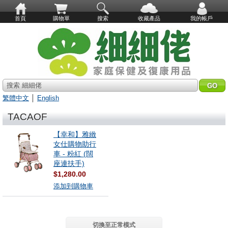
首頁
購物單
搜索
收藏產品
我的帳戶
搜索 細細佬
繁體中文
│
English
TACAOF
【幸和】雅緻
女仕購物助行
車 - 粉紅 (闊
座連扶手)
$1,280.00
添加到購物車
切換至正常模式