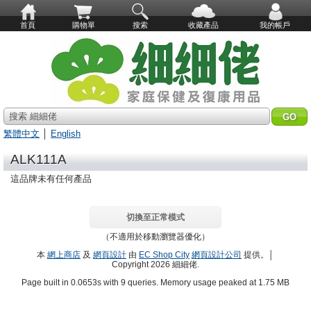
首頁
購物單
搜索
收藏產品
我的帳戶
搜索 細細佬
繁體中文
│
English
ALK111A
這品牌未有任何產品
切換至正常模式
（不適用於移動瀏覽器優化）
本
網上商店
及
網頁設計
由
EC Shop City
網頁設計公司
提供。│
Copyright 2026 細細佬.
Page built in 0.0653s with 9 queries. Memory usage peaked at 1.75 MB