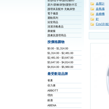
坐墊/拉手帶/護托/腰封/
血壓計
尿片/尿褲/床墊/護墊/片芯
血氧儀
護理床及配件 充氣床墊
電子儀器
血糖機
運動系列
針
浴室用品
Cov19 
清潔消毒產品
康健服
護膚及護理用品
按價格購物
$0.00 - $1,314.00
$1,314.00 - $2,481.00
$2,481.00 - $3,647.00
$3,647.00 - $4,814.00
$4,814.00 - $5,980.00
最受歡迎品牌
雀巢
倍力康
ABBOTT
理的
銀適
ABENA