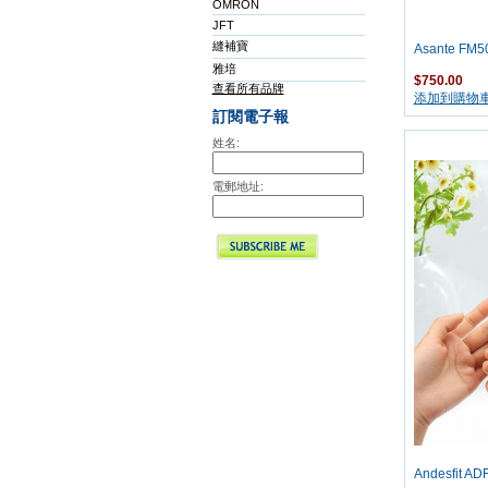
OMRON
JFT
縫補寶
Asante F
雅培
$750.00
查看所有品牌
添加到購物
訂閱電子報
姓名:
電郵地址:
Andesfit