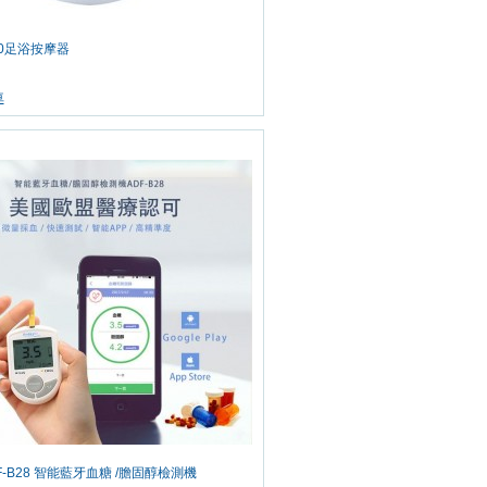
M50足浴按摩器
車
 ADF-B28 智能藍牙血糖 /膽固醇檢測機