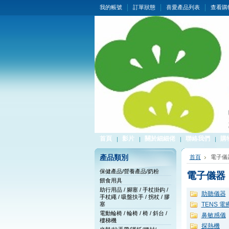
我的帳號
訂單狀態
喜愛產品列表
查看購
首頁
影片
關於細細佬
聯絡我們
購
產品類別
首頁
電子儀
保健產品/營養產品/奶粉
電子儀器
餵食用具
助行用品 / 腳塞 / 手杖掛鈎 /
助聽儀器
手杖繩 / 吸盤扶手 / 拐杖 / 膠
塞
TENS 電
電動輪椅 / 輪椅 / 椅 / 斜台 /
鼻敏感儀
樓梯機
探熱機