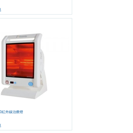
車
HL50紅外線治療燈
車