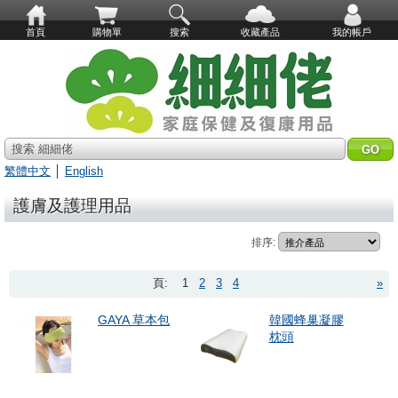
首頁
購物單
搜索
收藏產品
我的帳戶
搜索 細細佬
繁體中文
│
English
護膚及護理用品
排序:
頁:
1
2
3
4
»
GAYA 草本包
韓國蜂巢凝膠
枕頭