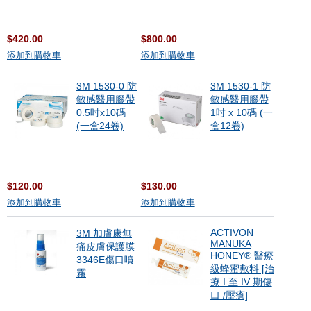
$420.00
$800.00
添加到購物車
添加到購物車
3M 1530-0 防
3M 1530-1 防
敏感醫用膠帶
敏感醫用膠帶
0.5吋x10碼
1吋 x 10碼 (一
(一盒24卷)
盒12卷)
$120.00
$130.00
添加到購物車
添加到購物車
ACTIVON
3M 加膚康無
MANUKA
痛皮膚保護膜
HONEY® 醫療
3346E傷口噴
級蜂蜜敷料 [治
霧
療 I 至 IV 期傷
口 /壓瘡]