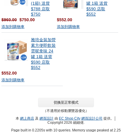
(1箱) 送貨
罐 1箱 送貨
$788 店取
$590 店取
$750
$552
$960.00
$750.00
$552.00
添加到購物車
添加到購物車
雅培金裝加營
素方便即飲裝
雲呢拿味 24
罐 1箱 送貨
$590 店取
$552
$552.00
添加到購物車
切換至正常模式
（不適用於移動瀏覽器優化）
本
網上商店
及
網頁設計
由
EC Shop City
網頁設計公司
提供。│
Copyright 2026 細細佬.
Page built in 0.2205s with 10 queries. Memory usage peaked at 2.25