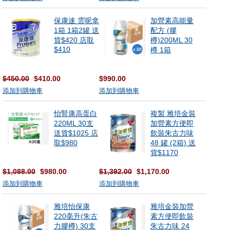
保康速 雲呢拿
加營素高能量
1箱 1箱2罐 送
配方 (膠
貨$420 店取
樽)200ML 30
$410
樽 1箱
$450.00
$410.00
$990.00
添加到購物車
添加到購物車
怡腎康高蛋白
複製 雅培金裝
220ML 30支
加營素方便即
送貨$1025 店
飲裝朱古力味
取$980
48 罐 (2箱) 送
貨$1170
$1,088.00
$980.00
$1,392.00
$1,170.00
添加到購物車
添加到購物車
雅培怡保康
雅培金裝加營
220毫升(朱古
素方便即飲裝
力膠樽) 30支
朱古力味 24