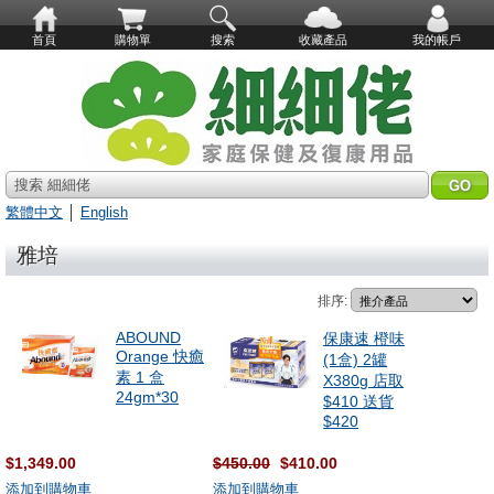
首頁
購物單
搜索
收藏產品
我的帳戶
搜索 細細佬
繁體中文
│
English
雅培
排序:
ABOUND
保康速 橙味
Orange 快癒
(1盒) 2罐
素 1 盒
X380g 店取
24gm*30
$410 送貨
$420
$1,349.00
$450.00
$410.00
添加到購物車
添加到購物車