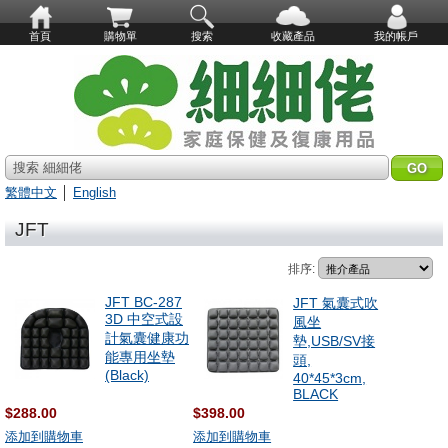
首頁
購物單
搜索
收藏產品
我的帳戶
搜索 細細佬
繁體中文
│
English
JFT
排序:
JFT BC-287
JFT 氣囊式吹
3D 中空式設
風坐
計氣囊健康功
墊,USB/SV接
能專用坐墊
頭,
(Black)
40*45*3cm,
BLACK
$288.00
$398.00
添加到購物車
添加到購物車