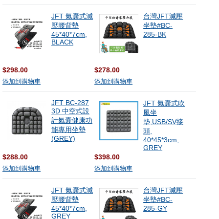
JFT 氣囊式減
台灣JFT減壓
壓腰背墊
坐墊#BC-
45*40*7cm,
285-BK
BLACK
$298.00
$278.00
添加到購物車
添加到購物車
JFT BC-287
JFT 氣囊式吹
3D 中空式設
風坐
計氣囊健康功
墊,USB/SV接
能專用坐墊
頭,
(GREY)
40*45*3cm,
GREY
$288.00
$398.00
添加到購物車
添加到購物車
JFT 氣囊式減
台灣JFT減壓
壓腰背墊
坐墊#BC-
45*40*7cm,
285-GY
GREY