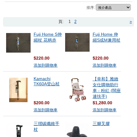
排序:
頁:
1
2
»
Fuji Home S伸
Fuji Home 伸
縮杖 花柄赤
縮S或M兼用杖
$220.00
$220.00
添加到購物車
添加到購物車
Kamachi
【幸和】雅緻
TK60A登山杖
女仕購物助行
車 - 粉紅 (闊座
連扶手)
$200.00
$1,280.00
添加到購物車
添加到購物車
三摺碳纖維手
三腳叉膠
杖