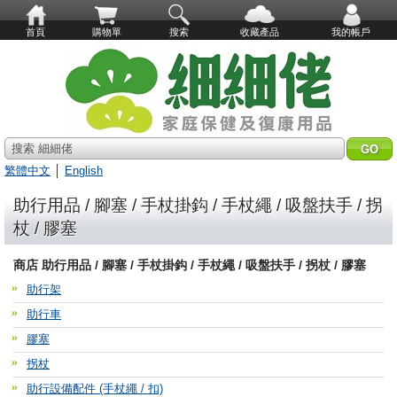
首頁
購物單
搜索
收藏產品
我的帳戶
搜索 細細佬
繁體中文
│
English
助行用品 / 腳塞 / 手杖掛鈎 / 手杖繩 / 吸盤扶手 / 拐
杖 / 膠塞
商店 助行用品 / 腳塞 / 手杖掛鈎 / 手杖繩 / 吸盤扶手 / 拐杖 / 膠塞
助行架
助行車
膠塞
拐杖
助行設備配件 (手杖繩 / 扣)