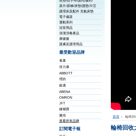
坐墊/拉手帶/護托/腰封/
尿片/尿褲/床墊/護墊/片芯
護理床及配件 充氣床墊
電子儀器
運動系列
浴室用品
清潔消毒產品
康健服
護膚及護理用品
最受歡迎品牌
雀巢
倍力康
ABBOTT
理的
銀適
ABENA
OMRON
JFT
縫補寶
雅培
首頁
輪椅回
查看所有品牌
輪椅回收
訂閱電子報