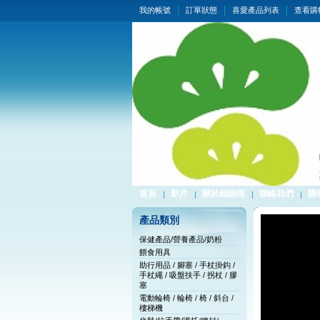
我的帳號
訂單狀態
喜愛產品列表
查看購
首頁
影片
關於細細佬
聯絡我們
購
產品類別
保健產品/營養產品/奶粉
餵食用具
助行用品 / 腳塞 / 手杖掛鈎 /
手杖繩 / 吸盤扶手 / 拐杖 / 膠
塞
電動輪椅 / 輪椅 / 椅 / 斜台 /
樓梯機