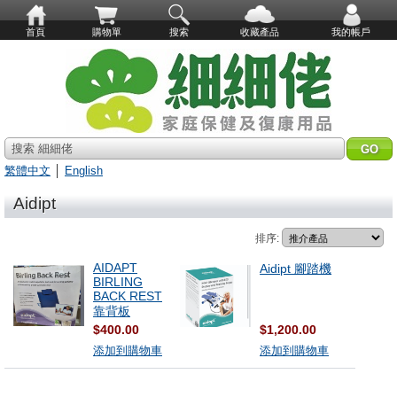
首頁
購物單
搜索
收藏產品
我的帳戶
搜索 細細佬
繁體中文
│
English
Aidipt
排序:
AIDAPT
Aidipt 腳踏機
BIRLING
BACK REST
靠背板
$400.00
$1,200.00
添加到購物車
添加到購物車