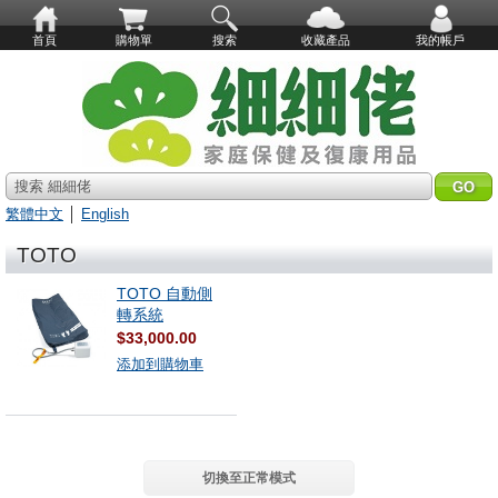
首頁
購物單
搜索
收藏產品
我的帳戶
搜索 細細佬
繁體中文
│
English
TOTO
TOTO 自動側
轉系統
$33,000.00
添加到購物車
切換至正常模式