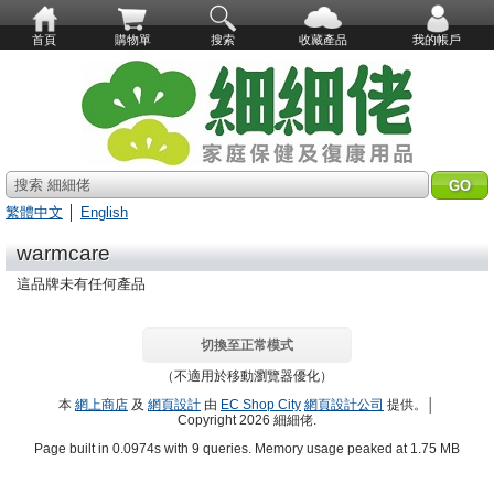
首頁
購物單
搜索
收藏產品
我的帳戶
搜索 細細佬
繁體中文
│
English
warmcare
這品牌未有任何產品
切換至正常模式
（不適用於移動瀏覽器優化）
本
網上商店
及
網頁設計
由
EC Shop City
網頁設計公司
提供。│
Copyright 2026 細細佬.
Page built in 0.0974s with 9 queries. Memory usage peaked at 1.75 MB