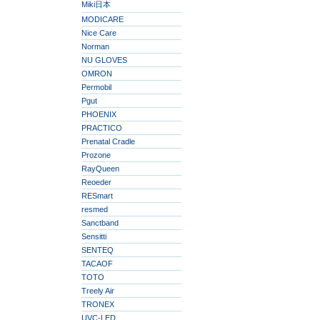
Miki日本
MODICARE
Nice Care
Norman
NU GLOVES
OMRON
Permobil
Pgut
PHOENIX
PRACTICO
Prenatal Cradle
Prozone
RayQueen
Reoeder
RESmart
resmed
Sanctband
Sensitti
SENTEQ
TACAOF
TOTO
Treely Air
TRONEX
UVC-LED