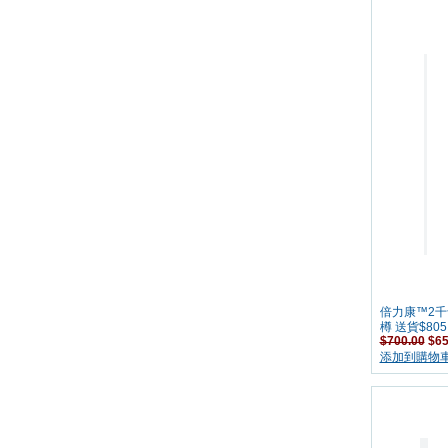
倍力康™2千卡
樽 送貨$805
$700.00
$65
添加到購物