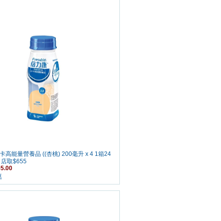
高能量營養品 ((杏桃) 200毫升 x 4 1箱24
 店取$655
5.00
車