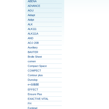
ABENA
ADVANCE
AGU
Aidapt
Aidipt
ALK
ALK111
ALK111A
AND
AOJ-20B
Auxiliary
BAXTER
Brolle Sheet
comen
Compact Space
COMPECT
Contour plus
Dunslop
e+自動關
EFFECT
Ensure Plus
EXACTIVE VITAL
FH
Fortimel