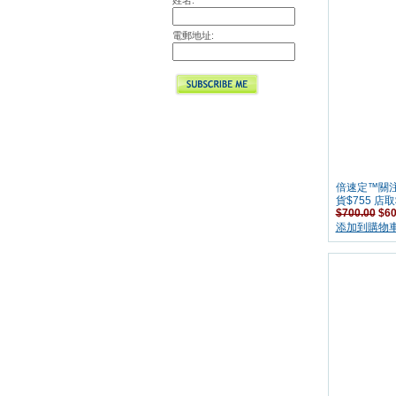
姓名:
電郵地址:
倍速定™關注血
貨$755 店取$
$700.00
$60
添加到購物