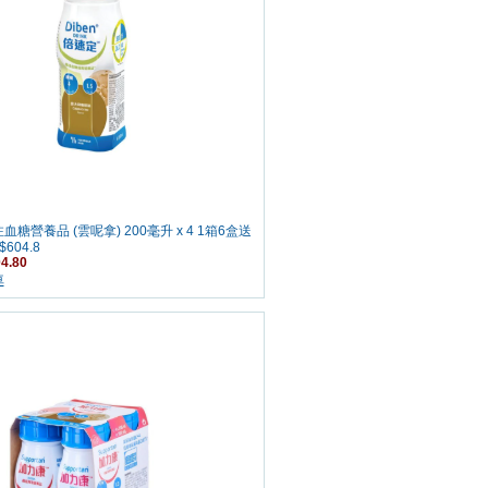
糖營養品 (雲呢拿) 200毫升 x 4 1箱6盒送
604.8
4.80
車