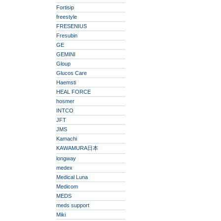
Fortisip
freestyle
FRESENIUS
Fresubin
GE
GEMINI
Gloup
Glucos Care
Haemsti
HEAL FORCE
hosmer
INTCO
JFT
JMS
Kamachi
KAWAMURA日本
longway
medex
Medical Luna
Medicom
MEDS
meds support
Miki