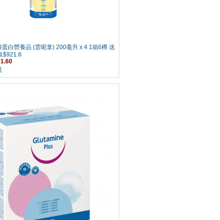
白營養品 (雲呢拿) 200毫升 x 4 1箱6樽 送
$921.6
1.60
車