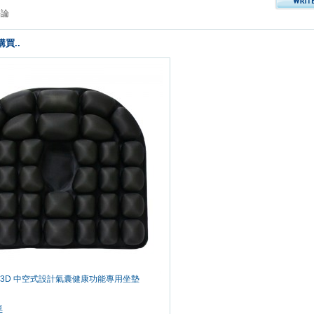
評論
買..
287 3D 中空式設計氣囊健康功能專用坐墊
車