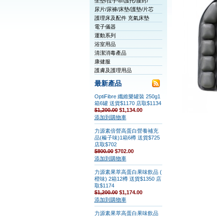
坐墊/拉手帶/護托/腰封/
尿片/尿褲/床墊/護墊/片芯
護理床及配件 充氣床墊
電子儀器
運動系列
浴室用品
清潔消毒產品
康健服
護膚及護理用品
最新產品
OptiFibre 纖維樂罐裝 250g1
箱6罐 送貨$1170 店取$1134
$1,200.00
$1,134.00
添加到購物車
力源素倍營高蛋白營養補充
品(榛子味)1箱6樽 送貨$725
店取$702
$800.00
$702.00
添加到購物車
力源素果萃高蛋白果味飲品 (
橙味) 2箱12樽 送貨$1350 店
取$1174
$1,200.00
$1,174.00
添加到購物車
力源素果萃高蛋白果味飲品