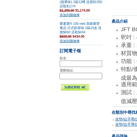
(蘋果味) 2箱12樽 送貨$1350
店取$1174
$1,200.00
$1,174.00
添加到購物車
產品介紹
愛素寶® 100 mini 高能量營
養品 日式奶茶味 2箱24盒 送
JFT 
貨$650 店取$434
呎吋 : 
$500.00
$434.00
添加到購物車
承重 : 
訂閱電子報
材質物料
姓名:
功能 
特點/
電郵地址:
成最
適用範
測試 
值減壓
在類別中尋找
坐墊/拉手帶/
坐墊/拉手帶/
產品評論