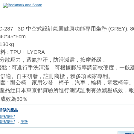
BC-287 3D 中空式設計氣囊健康功能專用坐墊 (GREY), 80
40*45*5cm
130kg
 : TPU + LYCRA
: 分散壓力，透氣排汗，防滑減震，按摩舒緩 .
優點 : 可進行手洗清潔．可根據膨脹率調節軟硬度，一般
為舒適。自主研發，註冊商標，獲多項國家專利。
圍 : 辦公椅，家用沙發，椅子，汽車，輪椅，電競椅等。
: 產品經日本東京都實驗所進行測試証明有效減壓成效，
成效為80％
相似的產品
護托/腰封/
護托/腰封/
坐墊