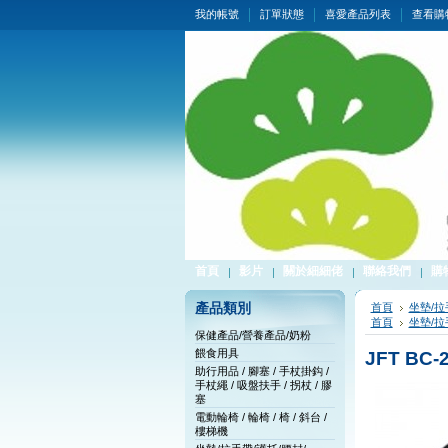
我的帳號
訂單狀態
喜愛產品列表
查看購
首頁
影片
關於細細佬
聯絡我們
購
產品類別
首頁
坐墊/拉
首頁
坐墊/拉
保健產品/營養產品/奶粉
餵食用具
JFT BC
助行用品 / 腳塞 / 手杖掛鈎 /
手杖繩 / 吸盤扶手 / 拐杖 / 膠
塞
電動輪椅 / 輪椅 / 椅 / 斜台 /
樓梯機