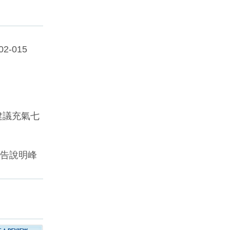
2-015
建議充氣七
報告說明峰