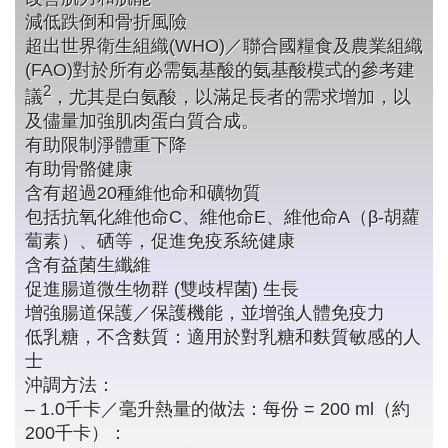
減低跌倒和骨折風險
超出世界衛生組織(WHO)／聯合國糧食及農業組織
(FAO)對於所有必需氨基酸的氨基酸模式的參考建
2
議
，尤其是白氨酸，以滿足長者的需求增加，以
及儘量加強肌肉蛋白質合成。
有助限制淨體重下降
有助骨骼健康
含有超過20種維他命和礦物質
包括抗氧化維他命C、維他命E、維他命A（β-胡蘿
蔔素）、硒等，促進免疫系統健康
含有益菌生纖維
促進腸道微生物群 (雙歧桿菌) 生長
增強腸道保護／保護機能，並增強人體免疫力
低乳糖，不含麩質：適用於對乳糖和麩質敏感的人
士
沖調方法：
– 1.0千卡／毫升熱量的做法：每份 = 200 ml（約
200千卡）：