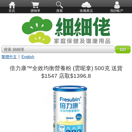
首頁
購物單
搜索
收藏產品
我的帳戶
搜索 細細佬
繁體中文
│
English
倍力康™全效均衡營養粉 (雲呢拿) 500克 送貨
$1547 店取$1396.8