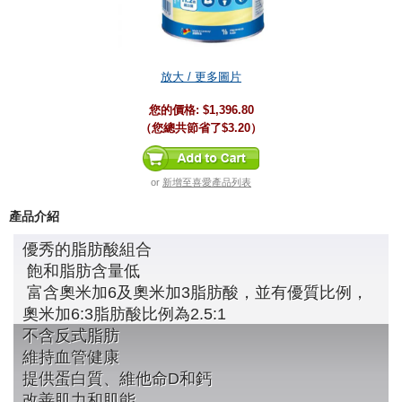
放大 / 更多圖片
您的價格:
$1,396.80
（您總共節省了
$3.20
）
or
新增至喜愛產品列表
產品介紹
優秀的脂肪酸組合
飽和脂肪含量低
富含奧米加6及奧米加3脂肪酸，並有優質比例，
奧米加6:3脂肪酸比例為2.5:1
不含反式脂肪
維持血管健康
提供蛋白質、維他命D和鈣
改善肌力和肌能