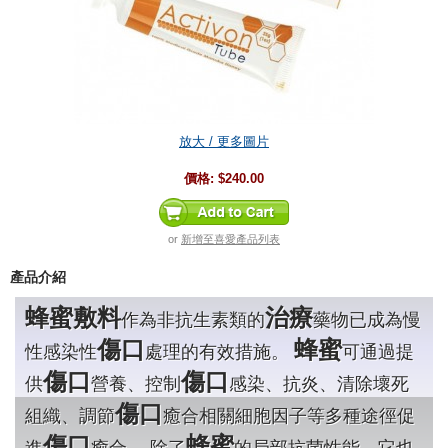
放大 / 更多圖片
價格:
$240.00
or
新增至喜愛產品列表
產品介紹
蜂蜜敷料
治療
作為非抗生素類的
藥物已成為慢
傷口
蜂蜜
性感染性
處理的有效措施。
可通過提
傷口
傷口
供
營養、控制
感染、抗炎、清除壞死
傷口
組織、調節
癒合相關細胞因子等多種途徑促
傷口
蜂蜜