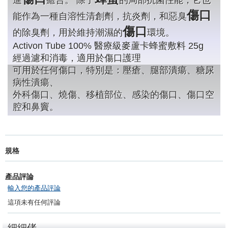
進
癒合。 除了
的局部抗菌性能，它也
傷口
能作為一種自溶性清創劑，抗炎劑，和惡臭
傷口
的除臭劑，用於維持潮濕的
環境。
Activon Tube 100% 醫療級麥蘆卡蜂蜜敷料 25g
經過濾和消毒，適用於傷口護理
可用於任何傷口，特別是：壓瘡、腿部潰瘍、糖尿
病性潰瘍、
外科傷口、燒傷、移植部位、感染的傷口、傷口空
腔和鼻竇。
規格
產品評論
輸入您的產品評論
這項未有任何評論
細細佬