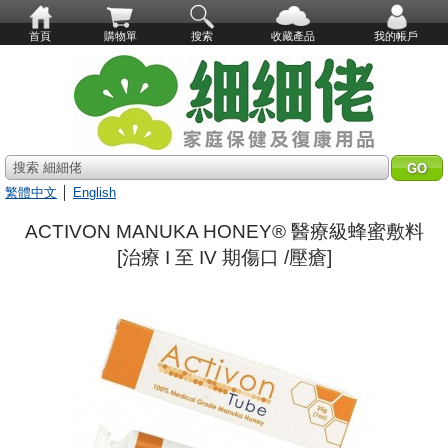
首頁
購物單
搜索
收藏產品
我的帳戶
搜索 細細佬
繁體中文
│
English
ACTIVON MANUKA HONEY® 醫療級蜂蜜敷料
[治療 I 至 IV 期傷口 /壓瘡]