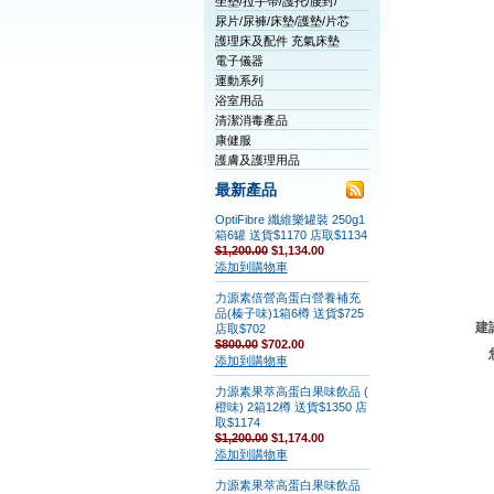
坐墊/拉手帶/護托/腰封/
尿片/尿褲/床墊/護墊/片芯
護理床及配件 充氣床墊
電子儀器
運動系列
浴室用品
清潔消毒產品
康健服
護膚及護理用品
最新產品
OptiFibre 纖維樂罐裝 250g1
箱6罐 送貨$1170 店取$1134
$1,200.00
$1,134.00
添加到購物車
力源素倍營高蛋白營養補充
品(榛子味)1箱6樽 送貨$725
建
店取$702
$800.00
$702.00
添加到購物車
力源素果萃高蛋白果味飲品 (
橙味) 2箱12樽 送貨$1350 店
取$1174
$1,200.00
$1,174.00
添加到購物車
力源素果萃高蛋白果味飲品