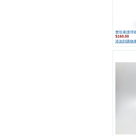
蟹殼素護理
$160.00
添加到購物