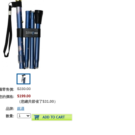
$230.00
議零售價:
$199.00
您的價格:
（您總共節省了
$31.00
）
銀適
品牌:
數量: