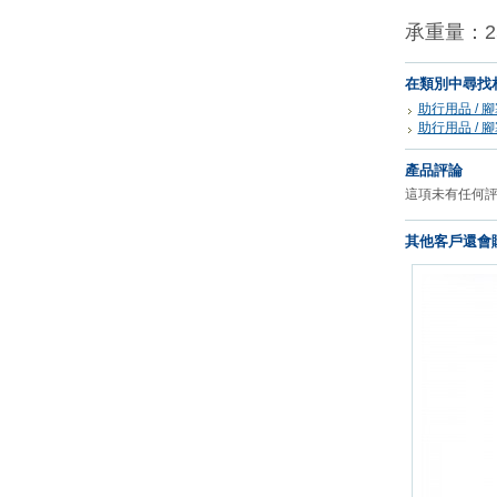
承重量：25
在類別中尋找
助行用品 / 腳塞
助行用品 / 腳塞
產品評論
這項未有任何
其他客戶還會購