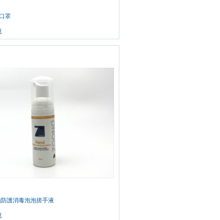
人口罩
車
超強防護消毒泡泡搓手液
車