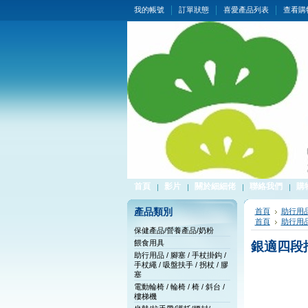
我的帳號
訂單狀態
喜愛產品列表
查看購
首頁
影片
關於細細佬
聯絡我們
購
產品類別
首頁
助行用品 
首頁
助行用品 
保健產品/營養產品/奶粉
餵食用具
銀適四段
助行用品 / 腳塞 / 手杖掛鈎 /
手杖繩 / 吸盤扶手 / 拐杖 / 膠
塞
電動輪椅 / 輪椅 / 椅 / 斜台 /
樓梯機