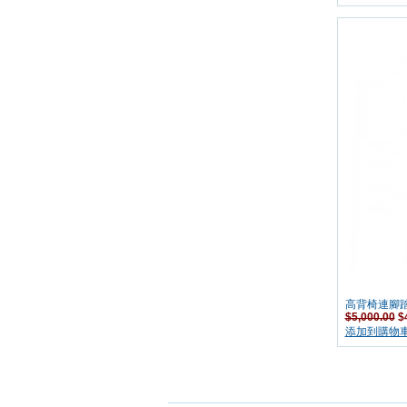
高背椅連腳踏
$5,000.00
$4
添加到購物