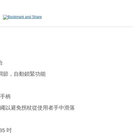
合
度調節，自動鎖緊功能
適手柄
拐杖繩以避免拐杖從使用者手中滑落
35 吋