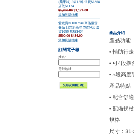
(蘋果味) 2箱12樽 送貨$1350
店取$1174
$1,200.00
$1,174.00
添加到購物車
愛素寶® 100 mini 高能量營
養品 日式奶茶味 2箱24盒 送
貨$650 店取$434
產品介紹
$500.00
$434.00
產品功能
添加到購物車
訂閱電子報
• 輔助行走
姓名:
• 可4段摺
電郵地址:
• 5段高
產品特點
• 配合舒
• 配備
規格
尺寸：31-