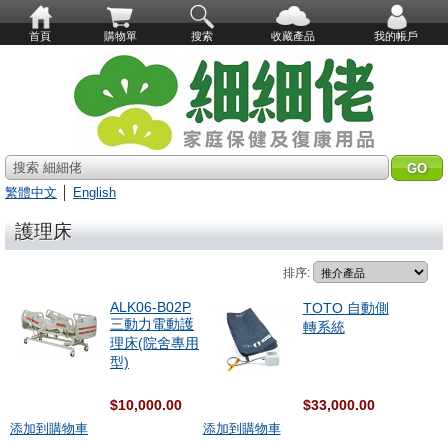
首頁
購物單
搜索
收藏產品
我的帳戶
搜索 細細佬
繁體中文
│
English
護理床
排序:
ALK06-B02P
TOTO 自動側
三動力電動護
轉系統
理床(院舍專用
型)
$10,000.00
$33,000.00
添加到購物車
添加到購物車