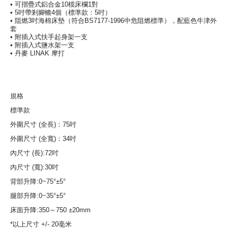
• 可摺疊式鋁合金10檔床欄1對
• 5吋帶剎腳轆4個（標準款：5吋）
• 阻燃3吋海棉床墊（符合BS7177-1996中危阻燃標準），配藍色牛津外
套
• 附插入式扶手起身架一支
• 附插入式鹽水架一支
• 丹麥 LINAK 摩打
規格
標準款
外圍尺寸 (全長)：75吋
外圍尺寸 (全寬)：34吋
內尺寸 (長):72吋
內尺寸 (寬):30吋
背部升降:0~75°±5°
腿部升降:0~35°±5°
床面升降:350～750 ±20mm
*以上尺寸 +/- 20毫米