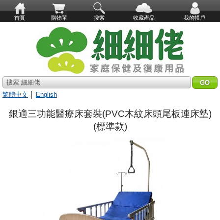
首頁
購物單
搜索
收藏產品
我的帳戶
搜索 細細佬
繁體中文
│
English
銀適三功能醫療床套裝(PVC木紋床頭尾板連床墊)
(標準款)