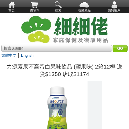
首頁
購物單
搜索
收藏產品
我的帳戶
搜索 細細佬
繁體中文
│
English
力源素果萃高蛋白果味飲品 (蘋果味) 2箱12樽 送
貨$1350 店取$1174