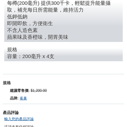
每樽(200毫升) 提供300千卡，輕鬆提升能量攝
取，補充每日所需能量，維持活力
低鉀低鈉
即開即飲，方便衛生
不含人造色素
蘋果味及香橙味，開胃美味
規格
容量：200毫升 x 4支
規格
建議零售價:
$1,200.00
品牌:
雀巢
產品評論
輸入您的產品評論
這項未有任何評論