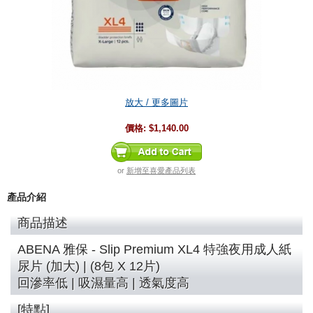
放大 / 更多圖片
價格:
$1,140.00
or
新增至喜愛產品列表
產品介紹
商品描述
ABENA 雅保 - Slip Premium XL4 特強夜用成人紙
尿片 (加大) | (8
包 X 12片)
回滲率低 | 吸濕量高 | 透氣度高
[特點]