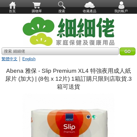
首頁
購物單
搜索
收藏產品
我的帳戶
搜索 細細佬
繁體中文
│
English
Abena 雅保 - Slip Premium XL4 特強夜用成人紙
尿片 (加大) | (8包 x 12片) 1箱訂購只限到店取貨.3
箱可送貨