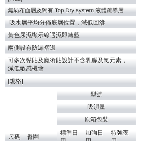
無紡布面層及獨有 Top Dry system 液體疏導層
吸水層平均分佈底層位置，減低回滲
黃色尿濕顯示線遇濕即轉藍
兩側設有防漏褶邊
可多次黏貼及魔術貼設計不含乳膠及氯元素，
減低敏感機會
[規格]
型號
吸濕量
原箱包裝
標準日
加強日
特強夜
尺碼
臀圍
用
用
用