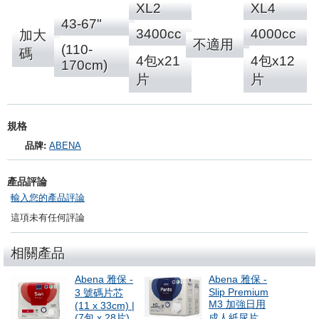
XL2
XL4
43-67"
3400cc
4000cc
加大
不適用
(110-
碼
4包x21
4包x12
170cm)
片
片
規格
品牌:
ABENA
產品評論
輸入您的產品評論
這項未有任何評論
相關產品
Abena 雅保 -
Abena 雅保 -
Slip Premium
3 號碼片芯
M3 加強日用
(11 x 33cm) |
(7包 x 28片)
成人紙尿片