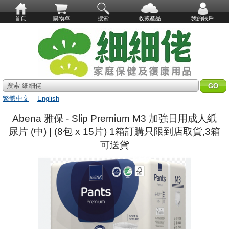
首頁
購物單
搜索
收藏產品
我的帳戶
搜索 細細佬
繁體中文
│
English
Abena 雅保 - Slip Premium M3 加強日用成人紙
尿片 (中) | (8包 x 15片) 1箱訂購只限到店取貨,3箱
可送貨