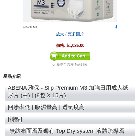
放大 / 更多圖片
價格:
$1,026.00
or
新增至喜愛產品列表
產品介紹
ABENA 雅保 - Slip Premium M3 加強日用成人紙
尿片 (中) | (8包 X 15片)
回滲率低 | 吸濕量高 | 透氣度高
[特點]
無紡布面層及獨有 Top Dry system 液體疏導層