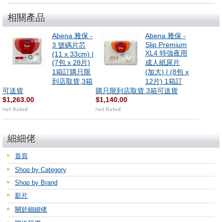
相關產品
Abena 雅保 -
Abena 雅保 -
Slip Premium
3 號碼片芯
XL4 特強夜用
(11 x 33cm) |
(7包 x 28片)
成人紙尿片
1箱訂購只限
(加大) | (8包 x
到店取貨,3箱
12片) 1箱訂
可送貨
購只限到店取貨.3箱可送貨
$1,263.00
$1,140.00
細細佬
首頁
Shop by Category
Shop by Brand
影片
關於細細佬