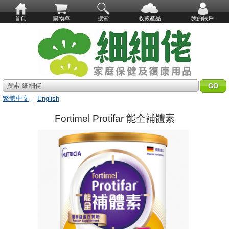
首頁
購物單
搜索
收藏產品
我的帳戶
搜索 細細佬
繁體中文
│
English
Fortimel Protifar 能全補體素