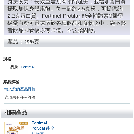
身免疫力：長效重建肌肉預防流失，並增加蛋白質
攝取加快身體康復。每一匙約2.5克粉，可提供約
2.2克蛋白質。Fortimel Protifar 能全補體素®醫學
級蛋白粉可迅速溶於各種飲品和食物之中，絶不影
響飲品和食物原有味道。不含膽固醇。
產品： 225克
規格
品牌:
Fortimel
產品評論
輸入您的產品評論
這項未有任何評論
相關產品
Fortimel
Polycal 能全
補能素