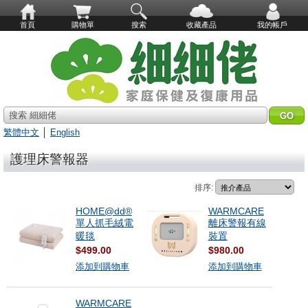
首頁
購物單
搜索
收藏產品
我的帳戶
搜索 細細佬
繁體中文
│
English
護理床警報器
排序:
HOME@dd®
WARMCARE
單人抓毛絨電
離床警報有線
暖毯
裝置
$499.00
$980.00
添加到購物車
添加到購物車
WARMCARE