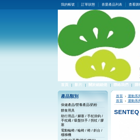
我的帳號
訂單狀態
喜愛產品列表
查看購
首頁
影片
關於細細佬
聯絡我們
購
產品類別
首頁
運動系
首頁
運動系
保健產品/營養產品/奶粉
餵食用具
SENTEQ
助行用品 / 腳塞 / 手杖掛鈎 /
手杖繩 / 吸盤扶手 / 拐杖 / 膠
塞
電動輪椅 / 輪椅 / 椅 / 斜台 /
樓梯機