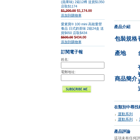
(蘋果味) 2箱12樽 送貨$1350
店取$1174
$1,200.00
$1,174.00
添加到購物車
愛素寶® 100 mini 高能量營
產品介紹
養品 日式奶茶味 2箱24盒 送
貨$650 店取$434
$500.00
$434.00
包裝規格
添加到購物車
訂閱電子報
產地
姓名:
電郵地址:
商品簡介
在類別中尋找
運動系列
運動系列
產品評論
這項未有任何