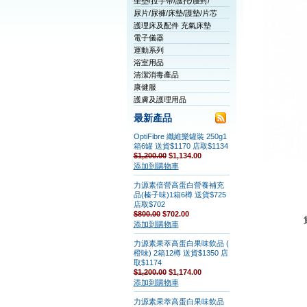
坐墊/拉手帶/護托/腰封/
尿片/尿褲/床墊/護墊/片芯
護理床及配件 充氣床墊
電子儀器
運動系列
浴室用品
清潔消毒產品
康健服
護膚及護理用品
最新產品
OptiFibre 纖維樂罐裝 250g1
箱6罐 送貨$1170 店取$1134
$1,200.00
$1,134.00
添加到購物車
力源素倍營高蛋白營養補充
品(榛子味)1箱6樽 送貨$725
店取$702
$800.00
$702.00
添加到購物車
力源素果萃高蛋白果味飲品 (
橙味) 2箱12樽 送貨$1350 店
取$1174
$1,200.00
$1,174.00
添加到購物車
力源素果萃高蛋白果味飲品