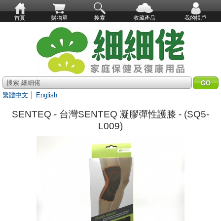
首頁
購物單
搜索
收藏產品
我的帳戶
搜索 細細佬
繁體中文
│
English
SENTEQ - 台灣SENTEQ 凝膠彈性護膝 - (SQ5-
L009)