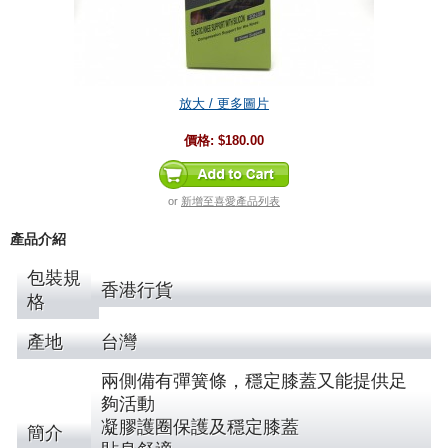
放大 / 更多圖片
價格:
$180.00
or
新增至喜愛產品列表
產品介紹
包裝規
香港行貨
格
產地
台灣
兩側備有彈簧條，穩定膝蓋又能提供足
夠活動
凝膠護圈保護及穩定膝蓋
簡介