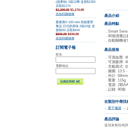
(蘋果味) 2箱12樽 送貨$1350
店取$1174
$1,200.00
$1,174.00
添加到購物車
產品介紹
愛素寶® 100 mini 高能量營
產品特點
養品 日式奶茶味 2箱24盒 送
貨$650 店取$434
．Smart Se
$500.00
$434.00
．90個測量記
添加到購物車
．自動關機省
訂閱電子報
產品規格
姓名:
．可測血壓: 40 
．可測脈搏: 40 
電郵地址:
．充氣模式: 
．腕圍: 13.5 -
．外計: 69mm(W
．重量: 115g
．電源: 2顆A
．記錄: 90個
在類別中尋找
電子儀器
產品評論
這項未有任何