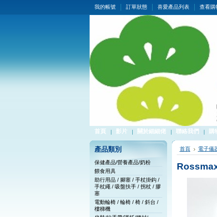
我的帳號
訂單狀態
喜愛產品列表
查看購
首頁
影片
關於細細佬
聯絡我們
購
產品類別
首頁
電子儀
保健產品/營養產品/奶粉
Rossm
餵食用具
助行用品 / 腳塞 / 手杖掛鈎 /
手杖繩 / 吸盤扶手 / 拐杖 / 膠
塞
電動輪椅 / 輪椅 / 椅 / 斜台 /
樓梯機