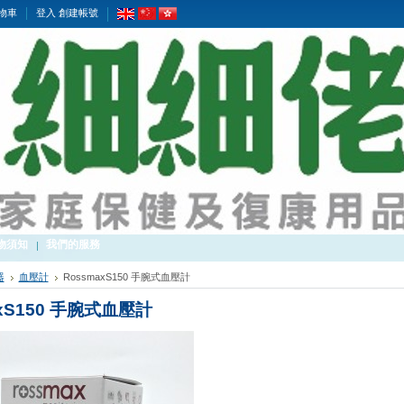
物車
登入
創建帳號
物須知
我們的服務
器
血壓計
RossmaxS150 手腕式血壓計
axS150 手腕式血壓計