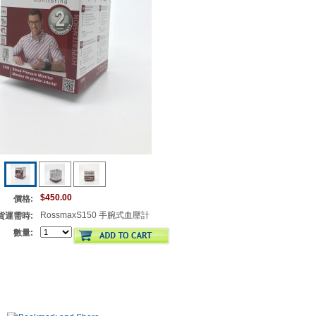
$450.00
價格:
RossmaxS150 手腕式血壓計
貨運需時:
數量: