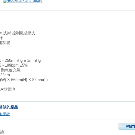
nse 技術 控制氣袋壓力
錄
電功能
- 250mmHg ± 3mmHg
- 199bpm ±5%
自動急速充氣
 22cm
) X 66mm(H) X 82mm(L)
AA型電池
相似的產品
血壓計
評論