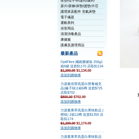
坐墊/拉手帶/護托/腰封/
尿片/尿褲/床墊/護墊/片芯
護理床及配件 充氣床墊
電子儀器
運動系列
浴室用品
清潔消毒產品
康健服
護膚及護理用品
最新產品
OptiFibre 纖維樂罐裝 250g1
箱6罐 送貨$1170 店取$1134
$1,200.00
$1,134.00
添加到購物車
力源素倍營高蛋白營養補充
品(榛子味)1箱6樽 送貨$725
店取$702
$800.00
$702.00
添加到購物車
力源素果萃高蛋白果味飲品 (
橙味) 2箱12樽 送貨$1350 店
取$1174
$1,200.00
$1,174.00
添加到購物車
力源素果萃高蛋白果味飲品