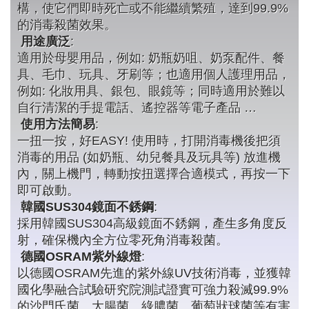
構，使它們即時死亡或不能繼續繁殖，達到99.9%
的消毒殺菌效果。
用途廣泛
:
適用於母嬰用品，例如: 奶瓶奶咀、奶泵配件、餐
具、毛巾、玩具、牙刷等；也適用個人護理用品，
例如: 化妝用具、銀包、眼鏡等；同時適用於難以
自行清潔的手提電話、遙控器等電子產品 …
使用方法簡易
:
一扭一按，好EASY! 使用時，打開消毒機後把須
消毒的用品 (如奶瓶、幼兒餐具及玩具等) 放進機
內，關上機門，轉動按扭選擇合適模式，再按一下
即可啟動。
韓國SUS304鏡面不銹鋼
:
採用韓國SUS304高級鏡面不銹鋼，產生多角度反
射，確保機內全方位零死角消毒殺菌。
德國OSRAM紫外線燈
:
以德國OSRAM先進的紫外線UV技術消毒，並獲韓
國化學融合試驗研究院測試證實可強力殺滅99.9%
的沙門氏菌、大腸菌、綠膿菌、葡萄狀球菌等有害