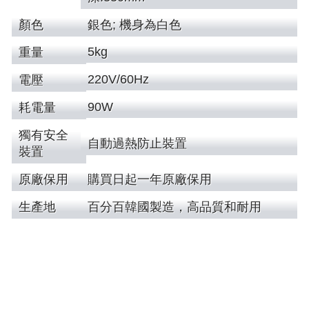
顏色
銀色; 機身為白色
5kg
重量
220V/60Hz
電壓
90W
耗電量
獨有安全
自動過熱防止裝置
裝置
原廠保用
購買日起一年原廠保用
生產地
百分百韓國製造，高品質和耐用