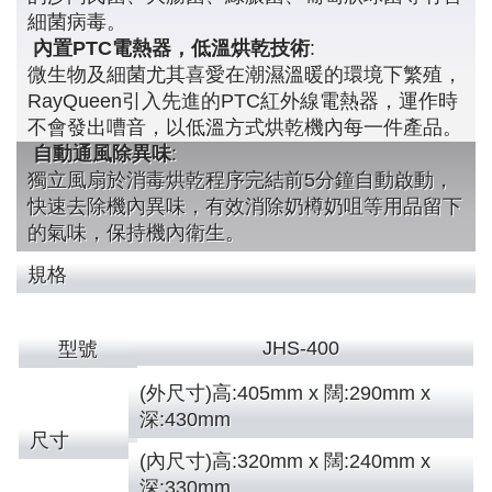
細菌病毒。
內置PTC電熱器，低溫烘乾技術
:
微生物及細菌尤其喜愛在潮濕溫暖的環境下繁殖，
RayQueen引入先進的PTC紅外線電熱器，運作時
不會發出嘈音，以低溫方式烘乾機內每一件產品。
自動通風除異味
:
獨立風扇於消毒烘乾程序完結前5分鐘自動啟動，
快速去除機內異味，有效消除奶樽奶咀等用品留下
的氣味，保持機內衛生。
規格
JHS-400
型號
(外尺寸)高:405mm x 闊:290mm x
深:430mm
尺寸
(內尺寸)高:320mm x 闊:240mm x
深:330mm