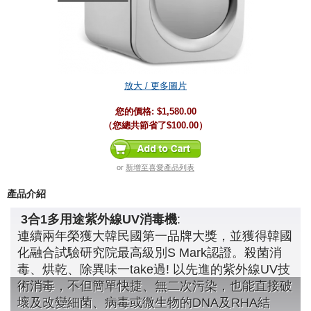
放大 / 更多圖片
您的價格:
$1,580.00
（您總共節省了
$100.00
）
or
新增至喜愛產品列表
產品介紹
3合1多用途紫外線UV消毒機
:
連續兩年榮獲大韓民國第一品牌大獎，並獲得韓國
化融合試驗研究院最高級別S Mark認證。殺菌消
毒、烘乾、除異味一take過! 以先進的紫外線UV技
術消毒，不但簡單快捷、無二次污染，也能直接破
壞及改變細菌、病毒或微生物的DNA及RHA結