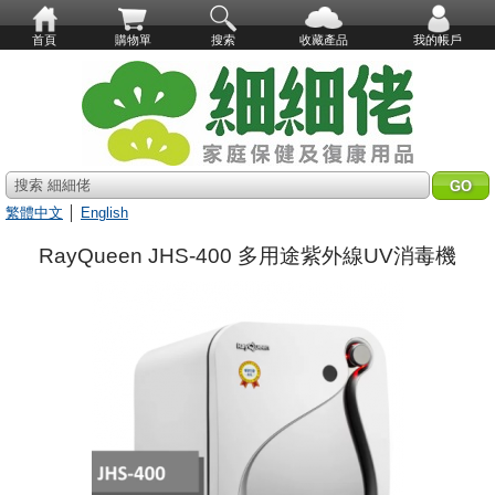
首頁
購物單
搜索
收藏產品
我的帳戶
搜索 細細佬
繁體中文
│
English
RayQueen JHS-400 多用途紫外線UV消毒機