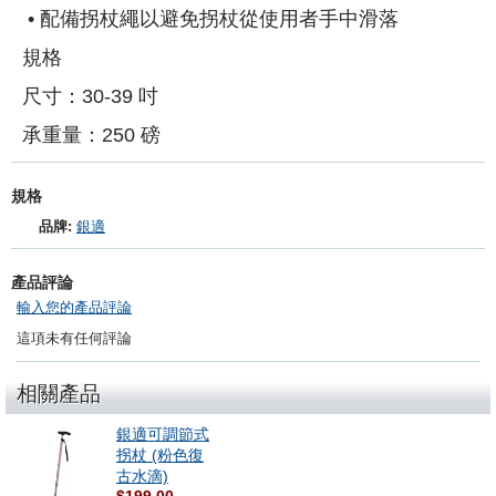
• 配備拐杖繩以避免拐杖從使用者手中滑落
規格
尺寸：30-39 吋
承重量：250 磅
規格
品牌:
銀適
產品評論
輸入您的產品評論
這項未有任何評論
相關產品
銀適可調節式
拐杖 (粉色復
古水滴)