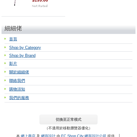
$199.00
細細佬
首頁
Shop by Category
Shop by Brand
影片
關於細細佬
聯絡我們
購物須知
我們的服務
切換至正常模式
（不適用於移動瀏覽器優化）
本
網上商店
及
網頁設計
由
EC Shop City
網頁設計公司
提供。│