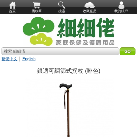
首頁
購物單
搜索
收藏產品
我的帳戶
搜索 細細佬
繁體中文
│
English
銀適可調節式拐杖 (啡色)