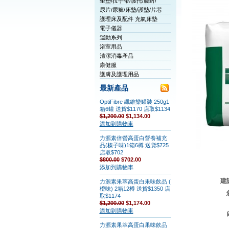
坐墊/拉手帶/護托/腰封/
尿片/尿褲/床墊/護墊/片芯
護理床及配件 充氣床墊
電子儀器
運動系列
浴室用品
清潔消毒產品
康健服
護膚及護理用品
最新產品
OptiFibre 纖維樂罐裝 250g1
箱6罐 送貨$1170 店取$1134
$1,200.00
$1,134.00
添加到購物車
力源素倍營高蛋白營養補充
品(榛子味)1箱6樽 送貨$725
店取$702
$800.00
$702.00
添加到購物車
建
力源素果萃高蛋白果味飲品 (
橙味) 2箱12樽 送貨$1350 店
取$1174
$1,200.00
$1,174.00
添加到購物車
力源素果萃高蛋白果味飲品