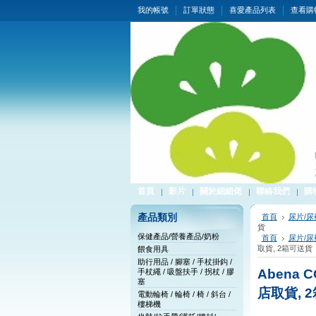
我的帳號
訂單狀態
喜愛產品列表
查看購
首頁
影片
關於細細佬
聯絡我們
購
產品類別
首頁
尿片/尿
貨
保健產品/營養產品/奶粉
首頁
尿片/尿
取貨, 2箱可送貨
餵食用具
助行用品 / 腳塞 / 手杖掛鈎 /
Abena 
手杖繩 / 吸盤扶手 / 拐杖 / 膠
塞
店取貨, 
電動輪椅 / 輪椅 / 椅 / 斜台 /
樓梯機