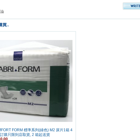
評論
買..
MFORT FORM 標準系列(綠色) M2 尿片1箱 4
 訂購只限到店取貨, 2 箱起送貨
0.00