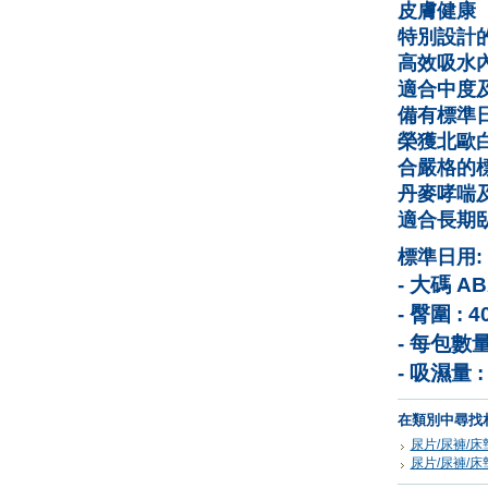
皮膚健康
特別設計
高效吸水
適合中度
備有標準
榮獲北歐
合嚴格的
丹麥哮喘
適合長期
標準日用
:
- 大碼
AB
- 臀圍
: 4
-
每包數量 
- 吸濕量
在類別中尋找
尿片/尿褲/床
尿片/尿褲/床