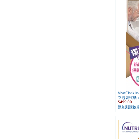
VivaChe
立包裝試紙＋
$499.00
添加到購物