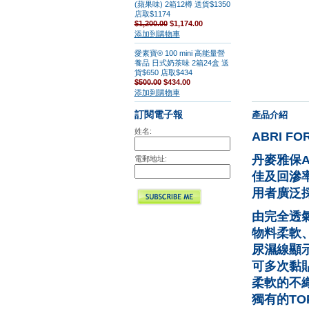
(蘋果味) 2箱12樽 送貨$1350
店取$1174
$1,200.00
$1,174.00
添加到購物車
愛素寶® 100 mini 高能量營
養品 日式奶茶味 2箱24盒 送
貨$650 店取$434
$500.00
$434.00
添加到購物車
訂閱電子報
產品介紹
姓名:
ABRI F
丹麥雅保
A
電郵地址:
佳及回滲
用者廣泛
由完全透
物料柔軟
尿濕線顯
可多次黏
柔軟的不
獨有的
TO