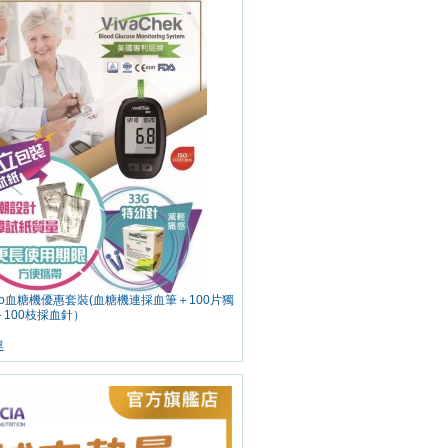
k Ino血糖機優惠套裝(血糖機連採血筆＋100片獨
100枝採血針）
車