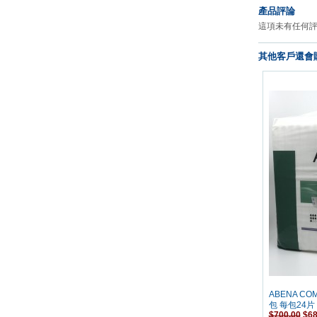
產品評論
這項未有任何
其他客戶還會購
ABENA CO
包 每包24片
$700.00
$68