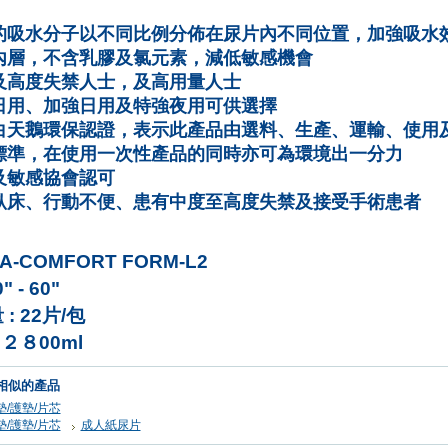
的吸水分子以不同比例分佈在尿片內不同位置，加強吸水
內層，不含乳膠及氯元素，減低敏感機會
及高度失禁人士，及高用量人士
日用、加強日用及特強夜用可供選擇
白天鵝環保認證，表示此產品由選料、生產、運輸、使用
標準，在使用一次性產品的同時亦可為環境出一分力
及敏感協會認可
臥床、行動不便、患有中度至高度失禁及接受手術患者
A-COMFORT FORM-L2
0" - 60"
: 22
片
/
包
: ２８00ml
相似的產品
墊/護墊/片芯
墊/護墊/片芯
成人紙尿片