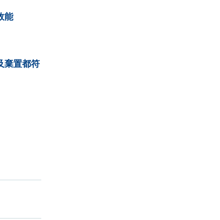
效能
及棄置都符