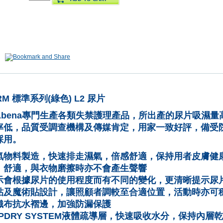
ORM 標準系列(綠色) L2 尿片
bena
專門生產各類失禁護理產品，所出產的尿片吸濕量
率低，品質受調查機構及傳媒肯定，用家一致好評，備受
採用。
氣物料製造，快速排走濕氣，倍感舒適，保持用者皮膚健
、舒適，與衣物磨擦時亦不會產生聲響
示會根據尿片的使用程度而有不同的變化，更清晰提示尿
貼及魔術貼設計，讓照顧者調較至合適位置，活動時亦可
織布抗水褶邊，加強防漏保護
PDRY SYSTEM
液體疏導層，快速吸收水分，保持內層乾