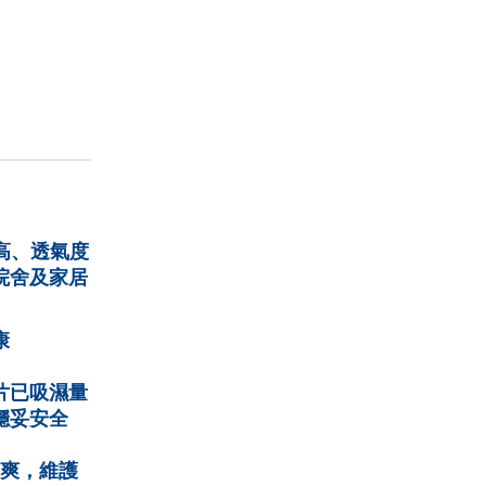
高、透氣度
院舍及家居
康
片已吸濕量
穩妥安全
爽，維護