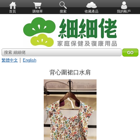
首頁
購物單
搜索
收藏產品
我的帳戶
搜索 細細佬
繁體中文
│
English
背心圍裙口水肩