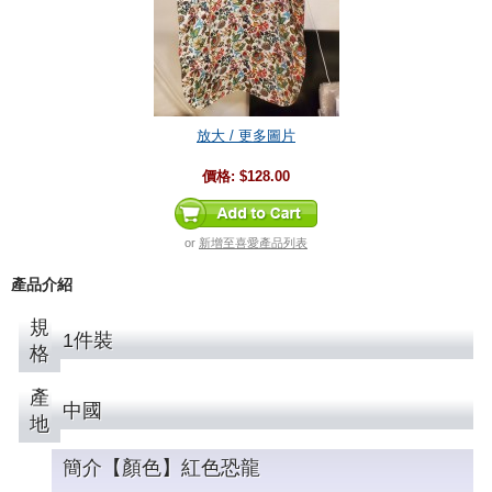
放大 / 更多圖片
價格:
$128.00
or
新增至喜愛產品列表
產品介紹
規
1件裝
格
產
中國
地
簡介【顏色】紅色恐龍