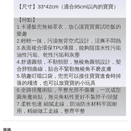
【尺寸】33*42cm（適合95cm以內的寶寶）
【特點】
1.卡通飯兜無袖罩衣，放心讓寶寶嘗試吃飯的
樂趣
2.輕輕一抹，污漬無背空式設計，涼爽不悶熱
3.表面複合環保TPU薄膜，能夠阻擋水性污垢
油性污垢、乾性污垢和灰塵
4.舒適圓領，不勒頸部，無棱角圓領設計，契
合脖頸曲線，貼合不緊勒無棱角不磨皮膚
5.萌趣叮噹口袋，兜兜可以接住寶寶進食時掉
落的殘渣，也可以放寶寶的小玩具
6.全路徑魔術貼，平整光滑不傷膚，一次成型
圓角魔術貼，無尖角粘性更好不紮脖子/頭髮
7.柔軟包邊 細膩走線，防油防水材料牢固耐
用，精細做工走線，整齊平整
規格