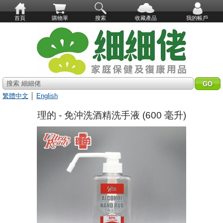
首頁
購物單
搜索
收藏產品
我的帳戶
搜索 細細佬
繁體中文
│
English
理的 - 免沖洗酒精洗手液 (600 毫升)