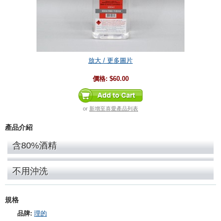
放大 / 更多圖片
價格:
$60.00
or
新增至喜愛產品列表
產品介紹
含80%酒精
不用沖洗
規格
品牌:
理的