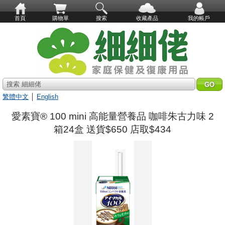
首頁
購物單
搜索
收藏產品
我的帳戶
搜索 細細佬
繁體中文
│
English
愛素寶® 100 mini 高能量營養品 咖啡朱古力味 2
箱24盒 送貨$650 店取$434