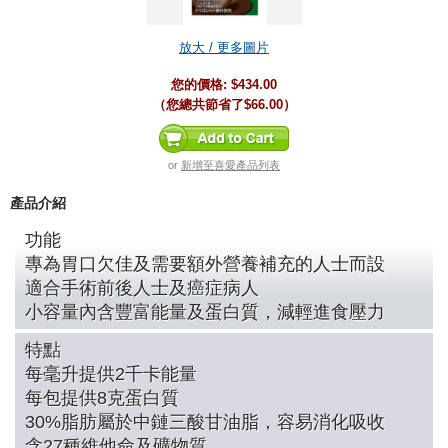
放大 / 更多圖片
您的價格:
$434.00
（您總共節省了
$66.00
）
or
新增至喜愛產品列表
產品介紹
功能
專為胃口欠佳及需要額外營養補充的人士而設
適合手術前後人士及癌症病人
小容量內含豐富能量及蛋白質，減輕進食壓力
特點
每毫升提供2千卡能量
每包提供8克蛋白質
30%脂肪屬於中鏈三酸甘油脂，容易消化吸收
含27種維他命及礦物質