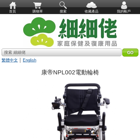
首頁
購物單
搜索
收藏產品
我的帳戶
搜索 細細佬
繁體中文
│
English
康帝NPL002電動輪椅