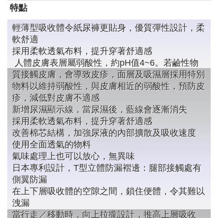
特點
輕薄型吸收體令紙尿褲更貼身，優質彈性設計，柔
軟舒適
採用柔軟透氣布料，提升穿著舒適感
人體皮膚表層屬弱酸性，約pH值4~6。若鹼性物
質接觸皮膚，會導致皮疹，面層及吸濕層採用特別
物料以維持弱酸性，與皮膚相近的弱酸性，預防皮
疹，減低對皮膚不適感
新增尿濕顯示線，當尿濕後，藍線會逐漸消失
採用柔軟透氣布料，提升穿著舒適感
改善棉芯結構，加強尿液的內部擴散及吸收速度
使用全面透氣的物料
氣味處理上也可以放心，無異味
日本專利設計，T型立體防漏褶邊：腿部接觸處有
側翼防漏
在上下層吸收體的空隙之間，鎖住便體，令其難以
洩漏
當行走／移動時，向上拉攏設計，推高上層吸收