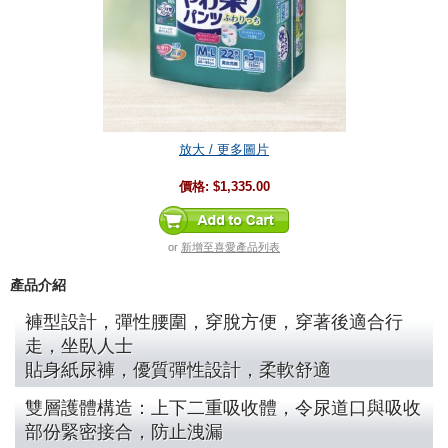
放大 / 更多圖片
價格:
$1,335.00
or
新增至喜愛產品列表
產品介紹
褲型設計，彈性腰圍，穿脫方便，穿著後適合行
走，坐臥人士
貼身紙尿褲，優質彈性設計，柔軟舒適
雙層護體構造：上下二重吸收體，令尿道口與吸收
部份緊密接合，防止洩漏