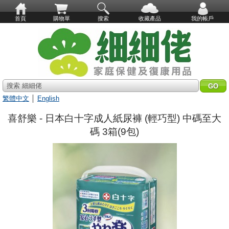
首頁
購物單
搜索
收藏產品
我的帳戶
搜索 細細佬
繁體中文
│
English
喜舒樂 - 日本白十字成人紙尿褲 (輕巧型) 中碼至大
碼 3箱(9包)