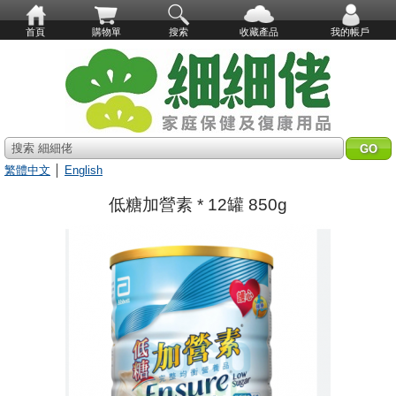
首頁
購物單
搜索
收藏產品
我的帳戶
搜索 細細佬
繁體中文
│
English
低糖加營素 * 12罐 850g