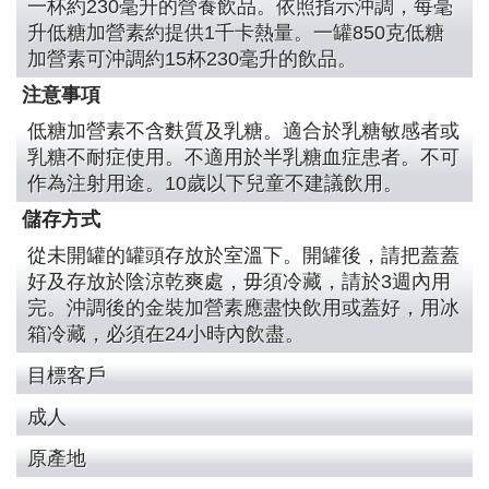
一杯約230毫升的營養飲品。依照指示沖調，每毫
升低糖加營素約提供1千卡熱量。一罐850克低糖
加營素可沖調約15杯230毫升的飲品。
注意事項
低糖加營素不含麩質及乳糖。適合於乳糖敏感者或
乳糖不耐症使用。不適用於半乳糖血症患者。不可
作為注射用途。10歲以下兒童不建議飲用。
儲存方式
從未開罐的罐頭存放於室溫下。開罐後，請把蓋蓋
好及存放於陰涼乾爽處，毋須冷藏，請於3週內用
完。沖調後的金裝加營素應盡快飲用或蓋好，用冰
箱冷藏，必須在24小時內飲盡。
目標客戶
成人
原產地