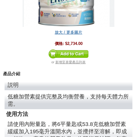
放大 / 更多圖片
價格:
$2,734.00
or
新增至喜愛產品列表
產品介紹
説明
低糖加營素提供完整及均衡營養，支持每天體力所
需。
使用方法
請使用內附量匙，將6平量匙或53.8克低糖加營素
緩緩加入195毫升溫開水內，並攪拌至溶解，即成