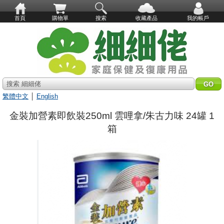
首頁
購物單
搜索
收藏產品
我的帳戶
搜索 細細佬
繁體中文
│
English
金裝加營素即飲裝250ml 雲哩拿/朱古力味 24罐 1
箱