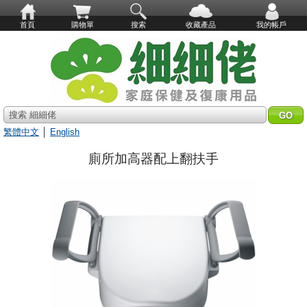
首頁
購物單
搜索
收藏產品
我的帳戶
搜索 細細佬
繁體中文
│
English
廁所加高器配上翻扶手