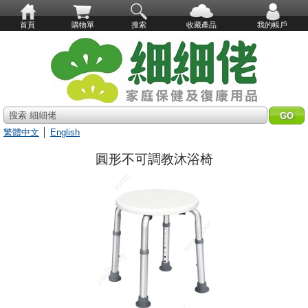
首頁
購物單
搜索
收藏產品
我的帳戶
搜索 細細佬
繁體中文
│
English
圓形不可調教沐浴椅